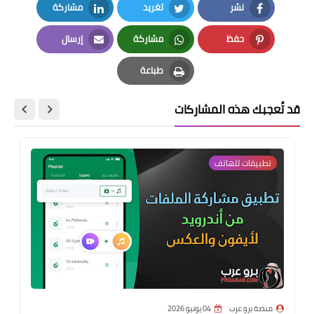
نشر
تغريد
مشاركة
LinkedIn
Twitter
Facebook
حفظ
مشاركة
إرسال
Email
Whatsapp
Pinterest
طباعة
Print
قد تُعجبك هذه المشاركات
تطبيقات للهاتف
منصة برو عرب
04 يونيو 2026